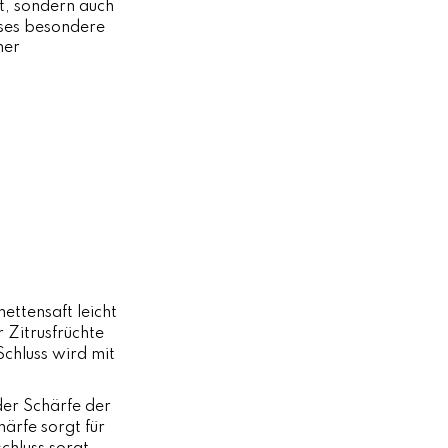
ht, sondern auch
eses besondere
ner
ettensaft leicht
 Zitrusfrüchte
Schluss wird mit
der Schärfe der
härfe sorgt für