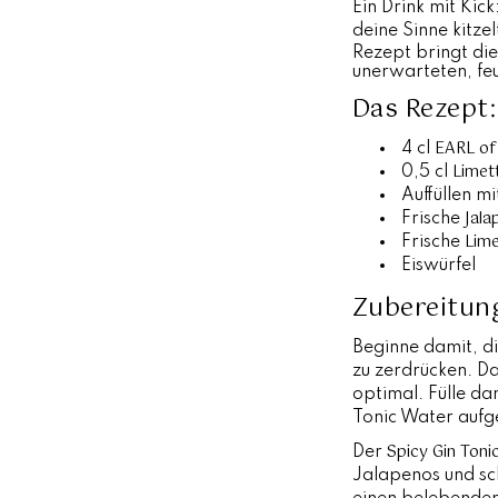
Ein Drink mit Kick
deine Sinne kitzel
Rezept bringt die
unerwarteten, fe
Das Rezept:
EARL of
4 cl
Limet
0,5 cl
Auffüllen m
Jala
Frische
Lime
Frische
Eiswürfel
Zubereitun
Beginne damit, d
zu zerdrücken. Da
optimal. Fülle da
Tonic Water aufgef
Spicy Gin Toni
Der
Jalapenos und sch