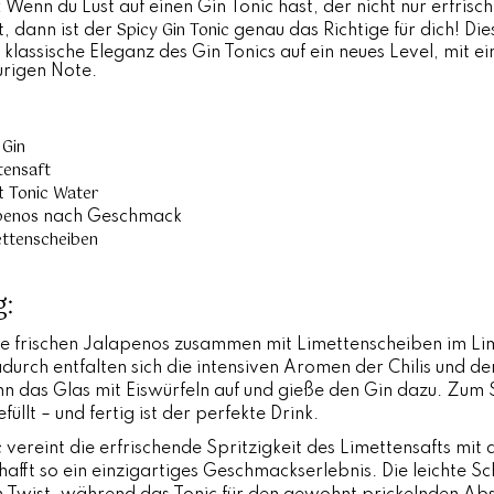
: Wenn du Lust auf einen Gin Tonic hast, der nicht nur erfrisc
Spicy Gin Tonic
t, dann ist der
genau das Richtige für dich! Di
 klassische Eleganz des Gin Tonics auf ein neues Level, mit ei
urigen Note.
 Gin
tensaft
Tonic Water
it
penos
nach Geschmack
ttenscheiben
g:
ie frischen Jalapenos zusammen mit Limettenscheiben im Lim
durch entfalten sich die intensiven Aromen der Chilis und der
nn das Glas mit Eiswürfeln auf und gieße den Gin dazu. Zum 
üllt – und fertig ist der perfekte Drink.
c
vereint die erfrischende Spritzigkeit des Limettensafts mit 
afft so ein einzigartiges Geschmackserlebnis. Die leichte Sc