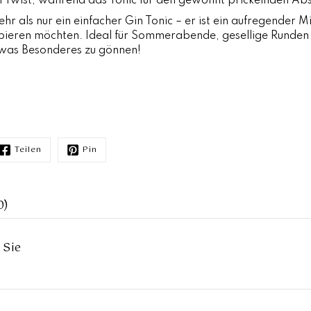
 Twist, während das Tonic für den gewohnt prickelnden Absc
ehr als nur ein einfacher Gin Tonic – er ist ein aufregender Mix
ieren möchten. Ideal für Sommerabende, gesellige Runden 
etwas Besonderes zu gönnen!
Teilen
Pin
0)
 Sie